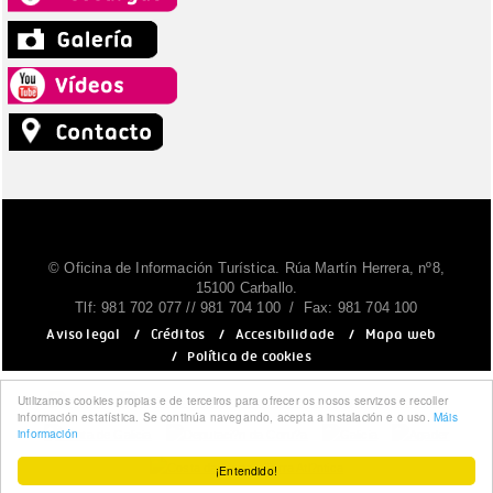
© Oficina de Información Turística. Rúa Martín Herrera, nº8,
15100 Carballo.
Tlf: 981 702 077 // 981 704 100 / Fax: 981 704 100
Aviso legal
/
Créditos
/
Accesibilidade
/
Mapa web
/
Política de cookies
Utilizamos cookies propias e de terceiros para ofrecer os nosos servizos e recoller
información estatística. Se continúa navegando, acepta a instalación e o uso.
Máis
información
¡Entendido!