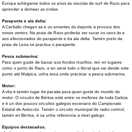
Europa achéganse todos os anos ás escolas de surf de Razo para
aprender a domear as ondas.
Parapente e ala delta:
A Carballo chegan as e os amantes do deporte á procura dos
nosos ventos. Na praia de Razo poderás ver sucar os ceos ás e
aos afeccionados do parapente e da ala delta. Tamén preto da
praia de Leira se practica o parapente.
Pesca submarina:
Para quen guste de baixar aos fondos mariños, ten en lugares
como o porto de Razo, e en xeral todo o litoral que vai dende este
punto até Malpica, unha área onde practicar a pesca submarina.
Motor:
A vila é tamén lugar de parada para quen guste do mundo do
motor. O circuíto de Bértoa está entre os mellores de toda Galicia
e é un dos poucos circuítos galegos escenario do Campionato
Estatal de Autocrós. Tamén o circuíto municipal de radio control,
tamén en Bértoa, é xa unha referencia a nivel galego.
Equipos destacados.