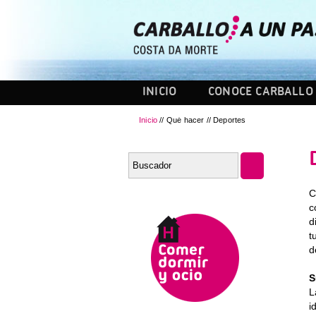
INICIO
CONOCE CARBALLO
Inicio
// Qué hacer // Deportes
C
c
d
t
d
S
L
i