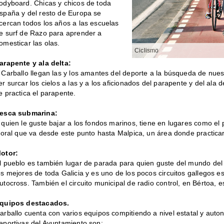
odyboard. Chicas y chicos de toda
spaña y del resto de Europa se
cercan todos los años a las escuelas
e surf de Razo para aprender a
omesticar las olas.
Ciclismo
arapente y ala delta
:
 Carballo llegan las y los amantes del deporte a la búsqueda de nues
er surcar los cielos a las y a los aficionados del parapente y del ala 
e practica el parapente.
esca submarina:
 quien le guste bajar a los fondos marinos, tiene en lugares como el 
itoral que va desde este punto hasta Malpica, un área donde practica
otor:
l pueblo es también lugar de parada para quien guste del mundo del m
os mejores de toda Galicia y es uno de los pocos circuitos gallegos 
utocross. También el circuito municipal de radio control, en Bértoa, e
quipos destacados.
arballo cuenta con varios equipos compitiendo a nivel estatal y auto
eportivas del Ayuntamiento son: