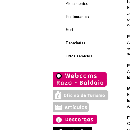
b
Alojamientos
E
a
Restaurantes
d
d
Surf
P
A
Panaderías
v
s
Otros servicios
P
A
l
M
E
l
A
E
C
d