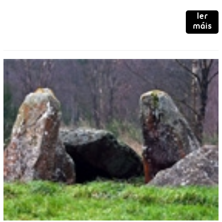
ler
máis