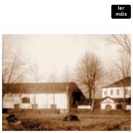
ler
máis