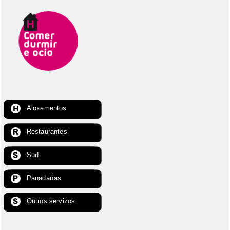
Aloxamentos
Restaurantes
Surf
Panadarías
Outros servizos