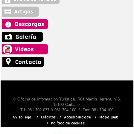
© Oficina de Información Turística. Rúa Martín Herrera, nº8,
15100 Carballo.
Tlf: 981 702 077 // 981 704 100 / Fax: 981 704 100
Aviso legal
/
Créditos
/
Accesibilidade
/
Mapa web
/
Política de cookies