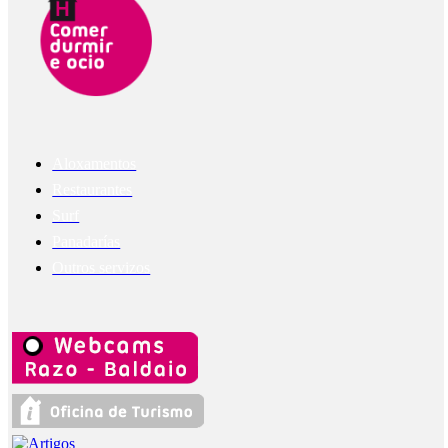
Aloxamentos
Restaurantes
Surf
Panadarías
Outros servizos