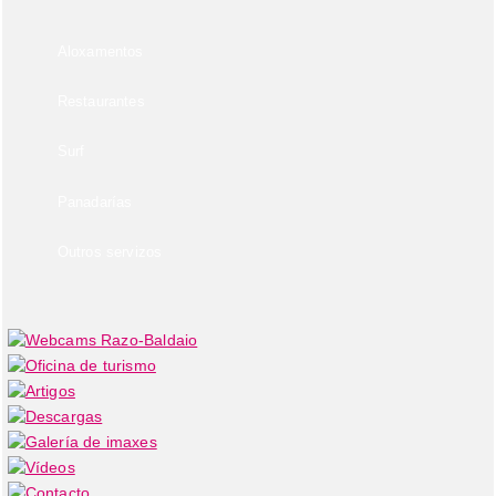
Aloxamentos
Restaurantes
Surf
Panadarías
Outros servizos