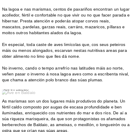
Na lagoa e nas marismas, centos de paxariños encontran un lugar
acolledor, fértil e confortable no que vivir ou no que facer parada e
hibernar. Presta atención e poderás atopar corvos reais,
mascatos, pardelas, garzas reais, carráns, mazaricos, píllaras e
moitos outros habitantes alados da lagoa.
En especial, toda caste de aves limícolas que, cos seus peteiros
máis ou menos alongados, escarvan nestas nutritivas areas para
obter alimento no limo que lles dá nome.
No inverno, cando o tempo arrefrío nas latitudes máis ao norte,
veñen pasar o inverno á nosa lagoa aves como a escribenta nival,
que chama a atención polo branco das súas plumas.
Ave en Baldaio
As marismas son un dos lugares máis produtivos do planeta. Un
fértil caldo composto por augas de escasa profundidade e ben
iluminadas, enriquecido cos nutrientes do mar e dos ríos. De aí a
súa riqueza marisqueira, da que son protagonistas os afamados
berberechos de Baldaio, as ameixas, o mexillón, o longueirón ou a
ostra que se crían nas súas areas.