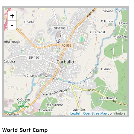
+
-
Leaflet
|
OpenStreetMap
contributors
World Surf Camp